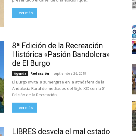
presentado el cartel de una edición que...
Leer más
8ª Edición de la Recreación
Histórica «Pasión Bandolera»
de El Burgo
Redacción
-
septiembre 26, 2019
Agenda
El Burgo invita a sumergirse en la atmósfera de la
Andalucía Rural de mediados del Siglo XIX con la 8ª
Edición de la Recreación...
Leer más
LIBRES desvela el mal estado