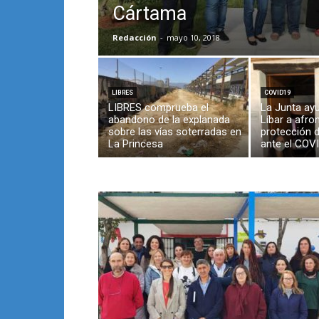
Cártama
Redacción
-
mayo 10, 2018
LIBRES
COVID19
LIBRES comprueba el
La Junta ay
abandono de la explanada
Líbar a afron
sobre las vías soterradas en
protección 
La Princesa
ante el COV