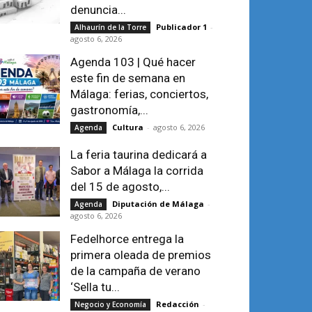
denuncia...
Publicador 1
-
Alhaurín de la Torre
agosto 6, 2026
Agenda 103 | Qué hacer
este fin de semana en
Málaga: ferias, conciertos,
gastronomía,...
Cultura
-
agosto 6, 2026
Agenda
La feria taurina dedicará a
Sabor a Málaga la corrida
del 15 de agosto,...
Diputación de Málaga
-
Agenda
agosto 6, 2026
Fedelhorce entrega la
primera oleada de premios
de la campaña de verano
‘Sella tu...
Redacción
-
Negocio y Economía