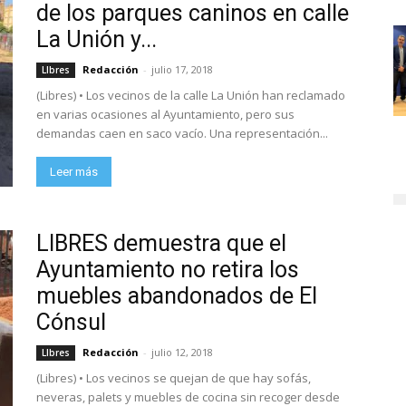
de los parques caninos en calle
La Unión y...
Redacción
-
julio 17, 2018
LIbres
(Libres) • Los vecinos de la calle La Unión han reclamado
en varias ocasiones al Ayuntamiento, pero sus
demandas caen en saco vacío. Una representación...
Leer más
LIBRES demuestra que el
Ayuntamiento no retira los
muebles abandonados de El
Cónsul
Redacción
-
julio 12, 2018
LIbres
(Libres) • Los vecinos se quejan de que hay sofás,
neveras, palets y muebles de cocina sin recoger desde