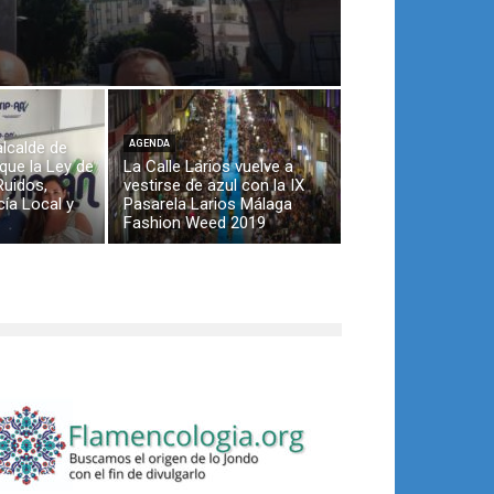
alcalde de
AGENDA
que la Ley de
La Calle Larios vuelve a
Ruidos,
vestirse de azul con la IX
cía Local y
Pasarela Larios Málaga
Fashion Weed 2019