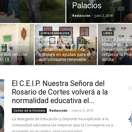
Palacios
Redacción
-
julio 2, 2018
JUNTA DE ANDALUCÍA
LIBRES
​La Junta informa a
LIBRES pide al 
uda a Jimera de
ayuntamientos del
Málaga que apli
tar la
Guadalhorce de los 142
Prevención de 
de sus vecinos
millones en ayudas para el
refuerce la Poli
ID-19
autoconsumo renovable
dimita
El C.E.I.P. Nuestra Señora del
Rosario de Cortes volverá a la
normalidad educativa el...
Redacción
-
marzo 9, 2019
Cortes de la Frontera
La delegada de Educación y Deporte ha explicado a la
comunidad educativa las mejoras que la Consejería va a
acometer en el centro, presupuestadas...