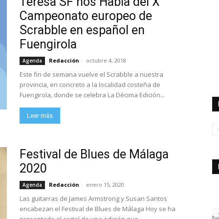
Teresa SF nos Habla del X
Campeonato europeo de
Scrabble en español en
Fuengirola
Redacción
-
octubre 4, 2018
Agenda
Este fin de semana vuelve el Scrabble a nuestra
provincia, en concreto a la localidad costeña de
Fuengirola, donde se celebra La Décima Edición...
Leer más
Festival de Blues de Málaga
2020
Redacción
-
enero 15, 2020
Agenda
Las guitarras de James Armstrong y Susan Santos
encabezan el Festival de Blues de Málaga Hoy se ha