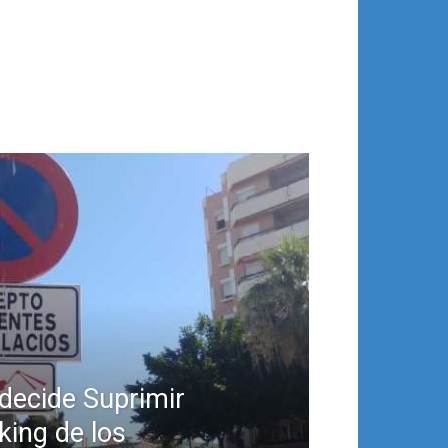
decide Suprimir
king de los