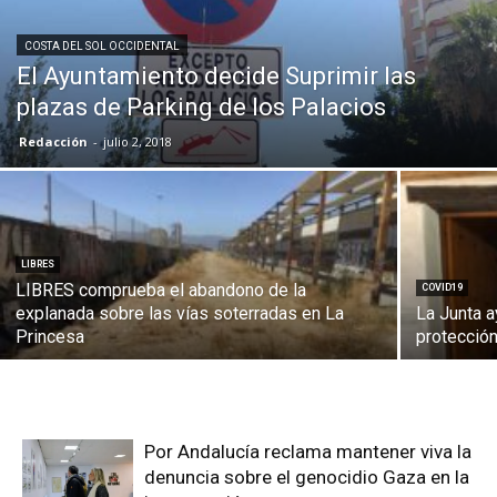
COSTA DEL SOL OCCIDENTAL
El Ayuntamiento decide Suprimir las
plazas de Parking de los Palacios
Redacción
-
julio 2, 2018
LIBRES
LIBRES comprueba el abandono de la
COVID19
explanada sobre las vías soterradas en La
La Junta a
Princesa
protecció
Por Andalucía reclama mantener viva la
denuncia sobre el genocidio Gaza en la