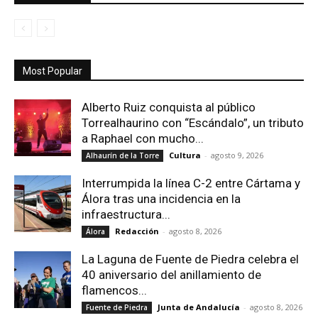
Most Popular
Alberto Ruiz conquista al público
Torrealhaurino con “Escándalo”, un tributo
a Raphael con mucho...
Cultura
-
agosto 9, 2026
Alhaurín de la Torre
Interrumpida la línea C-2 entre Cártama y
Álora tras una incidencia en la
infraestructura...
Redacción
-
agosto 8, 2026
Álora
La Laguna de Fuente de Piedra celebra el
40 aniversario del anillamiento de
flamencos...
Junta de Andalucía
-
agosto 8, 2026
Fuente de Piedra