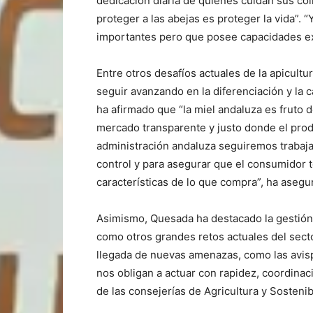
dedicación diaria de quienes cuidan sus co
proteger a las abejas es proteger la vida”. 
importantes pero que posee capacidades ex
Entre otros desafíos actuales de la apicultur
seguir avanzando en la diferenciación y la c
ha afirmado que “la miel andaluza es fruto
mercado transparente y justo donde el prod
administración andaluza seguiremos trabaja
control y para asegurar que el consumidor t
características de lo que compra”, ha asegu
Asimismo, Quesada ha destacado la gestión 
como otros grandes retos actuales del sect
llegada de nuevas amenazas, como las avispa
nos obligan a actuar con rapidez, coordina
de las consejerías de Agricultura y Sostenib