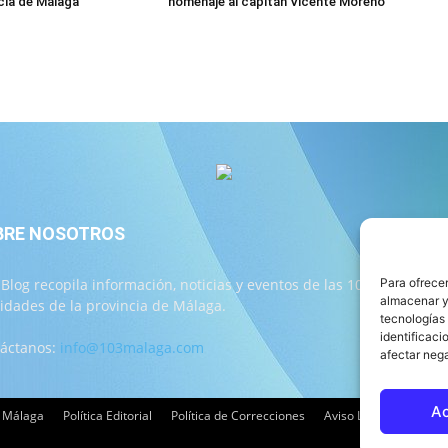
ncia de Málaga
homenaje al capitán Vicente Moreno
BRE NOSOTROS
S
Para ofrecer
 Blog recopila información, noticias y eventos de las 103
almacenar y/
lidades de la provincia de Málaga.
tecnologías
identificaci
áctanos:
info@103malaga.com
afectar nega
A
3 Málaga
Política Editorial
Política de Correcciones
Aviso Legal
Contac