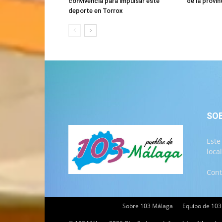
convivencia para impulsar este
de la provi
deporte en Torrox
SO
Este
loca
Cont
Sobre 103 Málaga
Equipo de 10