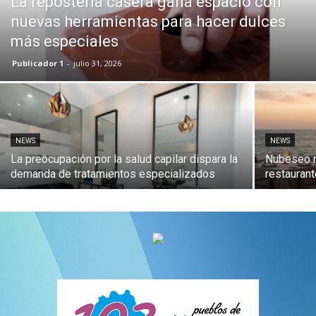
La repostería casera gana espacio con
nuevas herramientas para hacer dulces
más especiales
Publicador 1
-
julio 31, 2026
NEWS
NEWS
La preocupación por la salud capilar dispara la
Nubeseo re
demanda de tratamientos especializados
restaurant