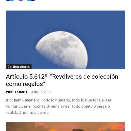
Colaboradores
Artículo 5.612º: “Revólveres de colección
como regalos”
Publicador 1
-
julio 18, 2026
(Por Jmm Caminero) Todo lo humano, todo lo que toca el ser
humano tiene muchas dimensiones. Todo objeto o pieza o
realidad humana tiene...