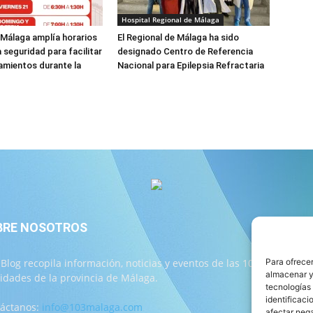
Hospital Regional de Málaga
 Málaga amplía horarios
El Regional de Málaga ha sido
a seguridad para facilitar
designado Centro de Referencia
amientos durante la
Nacional para Epilepsia Refractaria
BRE NOSOTROS
S
 Blog recopila información, noticias y eventos de las 103
Para ofrecer
almacenar y/
lidades de la provincia de Málaga.
tecnologías
identificaci
áctanos:
info@103malaga.com
afectar nega