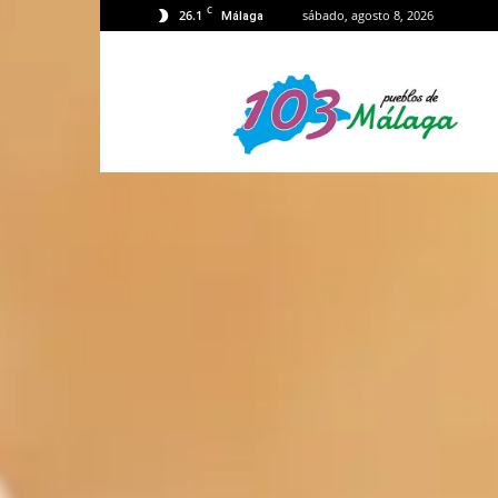
C
26.1
sábado, agosto 8, 2026
Málaga
103
Málaga