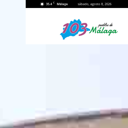
C
35.4
sábado, agosto 8, 2026
Málaga
103
Málaga