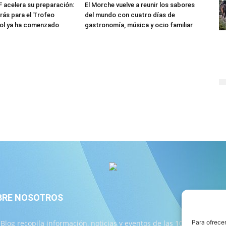
F acelera su preparación:
El Morche vuelve a reunir los sabores
trás para el Trofeo
del mundo con cuatro días de
Sol ya ha comenzado
gastronomía, música y ocio familiar
BRE NOSOTROS
S
 Blog recopila información, noticias y eventos de las 103
Para ofrecer