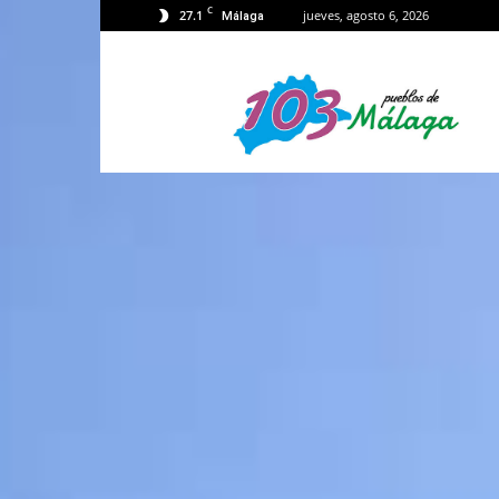
C
27.1
jueves, agosto 6, 2026
Málaga
103
Málaga