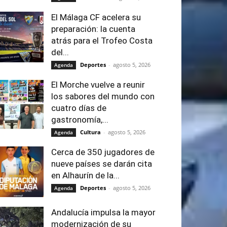
El Málaga CF acelera su
preparación: la cuenta
atrás para el Trofeo Costa
del...
Deportes
-
agosto 5, 2026
Agenda
El Morche vuelve a reunir
los sabores del mundo con
cuatro días de
gastronomía,...
Cultura
-
agosto 5, 2026
Agenda
Cerca de 350 jugadores de
nueve países se darán cita
en Alhaurín de la...
Deportes
-
agosto 5, 2026
Agenda
Andalucía impulsa la mayor
modernización de su