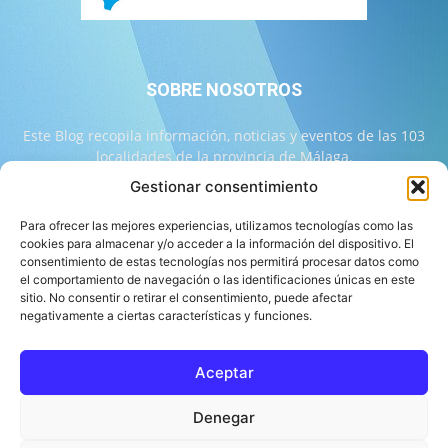
SOBRE NOSOTROS
Este Blog recopila información, noticias y eventos de las 103
localidades de la provincia de Málaga.
Gestionar consentimiento
Contáctanos:
info@103malaga.com
Para ofrecer las mejores experiencias, utilizamos tecnologías como las
cookies para almacenar y/o acceder a la información del dispositivo. El
consentimiento de estas tecnologías nos permitirá procesar datos como
SÍGUENOS
el comportamiento de navegación o las identificaciones únicas en este
sitio. No consentir o retirar el consentimiento, puede afectar
negativamente a ciertas características y funciones.
Aceptar
Sobre 103 Málaga
Equipo de 103 Málaga
Política Editorial
Denegar
Política de Correcciones
Aviso Legal
Contacto