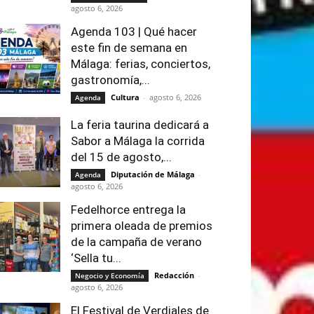
agosto 6, 2026
Agenda 103 | Qué hacer
este fin de semana en
Málaga: ferias, conciertos,
gastronomía,...
Cultura
-
agosto 6, 2026
Agenda
La feria taurina dedicará a
Sabor a Málaga la corrida
del 15 de agosto,...
Diputación de Málaga
-
Agenda
agosto 6, 2026
Fedelhorce entrega la
primera oleada de premios
de la campaña de verano
‘Sella tu...
Redacción
-
Negocio y Economía
agosto 6, 2026
El Festival de Verdiales de