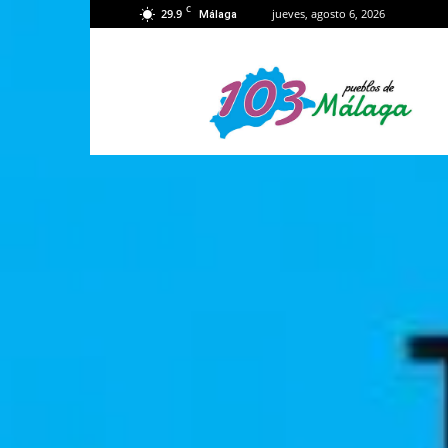
C
29.9
jueves, agosto 6, 2026
Málaga
103
Málaga