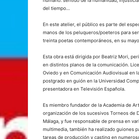
humano: sentido de la humanidad, injusticia
del tiempo…
En este atelier, el público es parte del es
manos de los peluqueros/poeteros para ser
treinta poetas contemporáneos, en su mayo
Esta obra está dirigida por Beatriz Mori, p
en distintos planos de la comunicación. Lic
Oviedo y en Comunicación Audiovisual en l
postgrado en guión en la Universidad Compl
presentadora en Televisión Española.
Es miembro fundador de la Academia de Arte
organización de los sucesivos Torneos de 
Málaga, y fue responsable de prensa en vari
multimedia, también ha realizado guiones p
tareas de producción y casting en numeroso