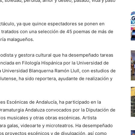
s, soledad, pérdida, amor y deseo, pasado, vida y paso
pectáculo, ya que quince espectadores se ponen en
 tratados con una selección de 45 poemas de más de
ría malagueños.
eriodista y gestora cultural que ha desempeñado tareas
enciada en Filología Hispánica por la Universidad de
a Universidad Blanquerna Ramón Llull, con estudios de
utense, ha sido reportera, ayudante de realización y
s Escénicas de Andalucía, ha participado en la
Dramaturgia Andaluza convocados por la Diputación de
os musicales y otras obras escénicas. Artista
ara galas, videoarte y microteatros. Ha desempeñado
s proyectos escénicos y de divulgación, así como