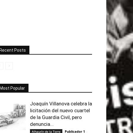
Recent Posts
Most Popular
Joaquín Villanova celebra la
licitación del nuevo cuartel
de la Guardia Civil, pero
denuncia...
Publicador 1
-
Alhaurín de la Torre