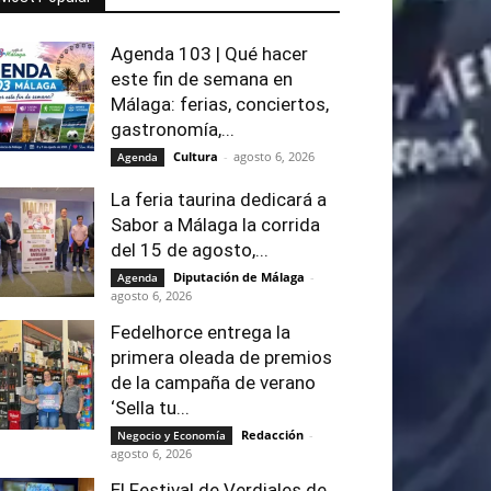
Agenda 103 | Qué hacer
este fin de semana en
Málaga: ferias, conciertos,
gastronomía,...
Cultura
-
agosto 6, 2026
Agenda
La feria taurina dedicará a
Sabor a Málaga la corrida
del 15 de agosto,...
Diputación de Málaga
-
Agenda
agosto 6, 2026
Fedelhorce entrega la
primera oleada de premios
de la campaña de verano
‘Sella tu...
Redacción
-
Negocio y Economía
agosto 6, 2026
El Festival de Verdiales de