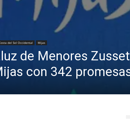
Costa del Sol Occidental
Mijas
aluz de Menores Zusset
Mijas con 342 promesa