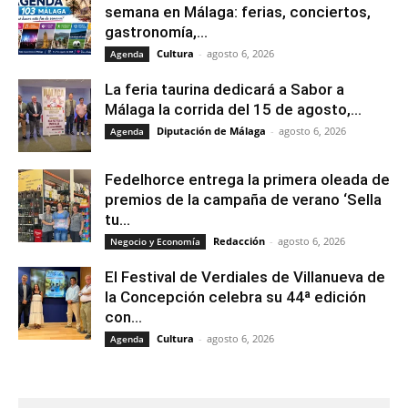
semana en Málaga: ferias, conciertos,
gastronomía,...
Cultura
-
agosto 6, 2026
Agenda
La feria taurina dedicará a Sabor a
Málaga la corrida del 15 de agosto,...
Diputación de Málaga
-
agosto 6, 2026
Agenda
Fedelhorce entrega la primera oleada de
premios de la campaña de verano ‘Sella
tu...
Redacción
-
agosto 6, 2026
Negocio y Economía
El Festival de Verdiales de Villanueva de
la Concepción celebra su 44ª edición
con...
Cultura
-
agosto 6, 2026
Agenda