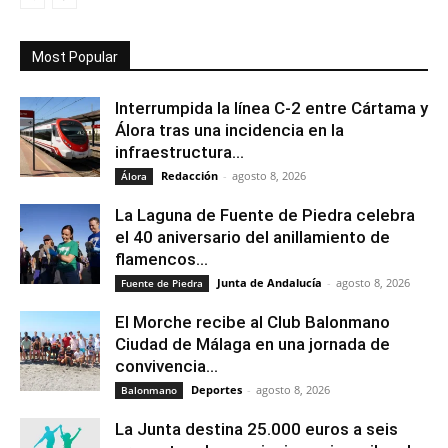
Most Popular
Interrumpida la línea C-2 entre Cártama y
Álora tras una incidencia en la
infraestructura...
Redacción
-
agosto 8, 2026
Álora
La Laguna de Fuente de Piedra celebra
el 40 aniversario del anillamiento de
flamencos...
Junta de Andalucía
-
agosto 8, 2026
Fuente de Piedra
El Morche recibe al Club Balonmano
Ciudad de Málaga en una jornada de
convivencia...
Deportes
-
agosto 8, 2026
Balonmano
La Junta destina 25.000 euros a seis