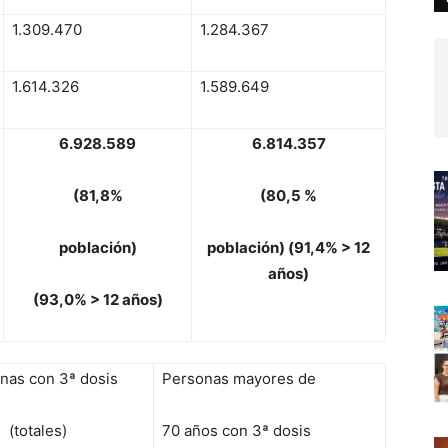
1.309.470
1.284.367
1.614.326
1.589.649
6
.
92
8
.
5
8
9
6.814.357
(
8
1
,
8%
(
8
0
,
5
%
p
o
blac
i
ó
n
)
p
o
blac
i
ó
n
)
(
9
1
,
4%
>
12
a
ñ
o
s
)
(
9
3
,
0%
>
12 años)
nas con 3ª dosis
Personas mayores de
(totales)
70 años con 3ª dosis