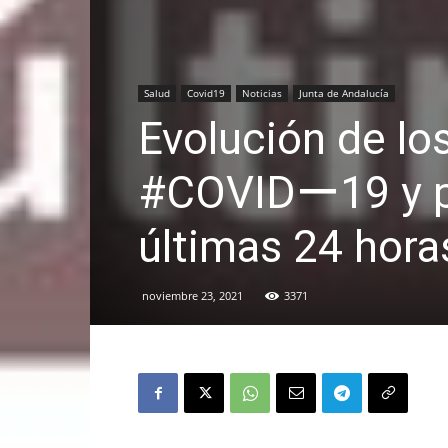
Salud
Covid19
Noticias
Junta de Andalucía
Evolución de lo
#COVIDー19 y pe
últimas 24 hora
noviembre 23, 2021
3371