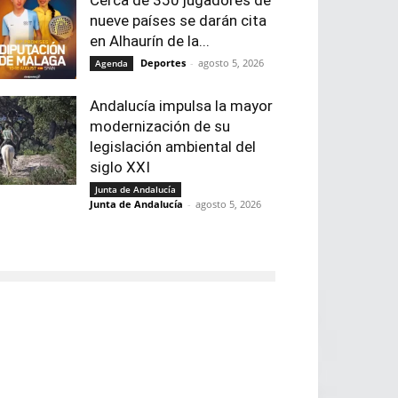
nueve países se darán cita
en Alhaurín de la...
Deportes
-
agosto 5, 2026
Agenda
Andalucía impulsa la mayor
modernización de su
legislación ambiental del
siglo XXI
Junta de Andalucía
Junta de Andalucía
-
agosto 5, 2026