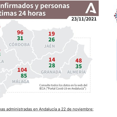
n
a
s
a
d
m
i
n
i
s
t
r
a
d
as
e
n
A
n
d
a
l
uc
í
a a
22
de n
o
v
i
e
m
br
e
: