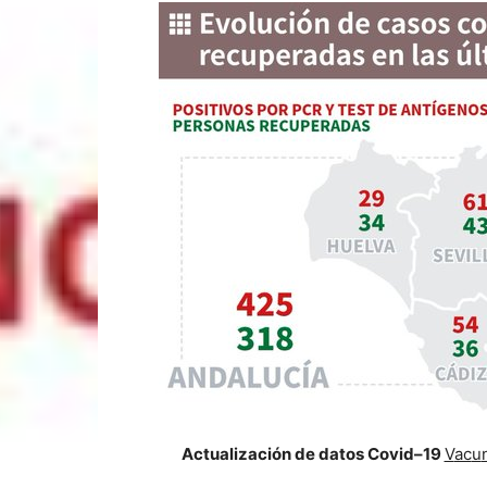
A
c
t
u
a
li
z
aci
ó
n
d
e
da
t
os
C
o
v
i
d
–
19
V
ac
u