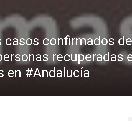
s casos confirmados d
rsonas recuperadas e
s en #Andalucía