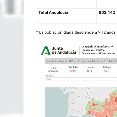
T
o
t
al
A
n
d
aluc
í
a
8
0
2.442
* La población diana desciende a > 12 años 