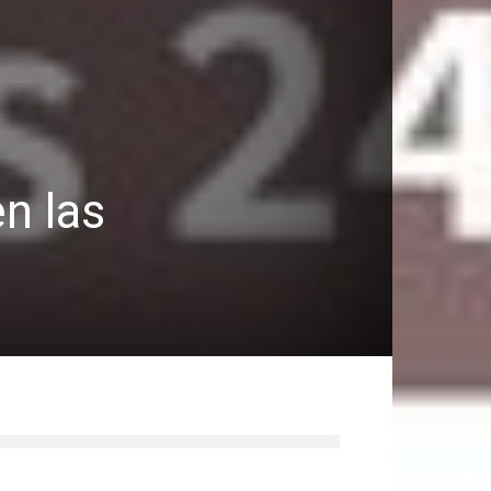
e
n las