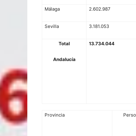
Málaga
2.602.987
Sevilla
3.181.053
T
o
t
al
13
.
7
3
4.044
A
n
d
a
l
u
c
í
a
Provincia
Perso