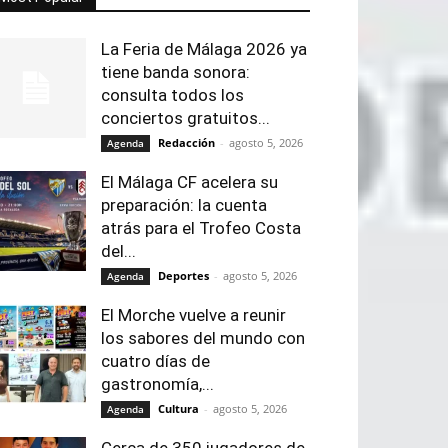
La Feria de Málaga 2026 ya
tiene banda sonora:
consulta todos los
conciertos gratuitos...
Redacción
-
agosto 5, 2026
Agenda
El Málaga CF acelera su
preparación: la cuenta
atrás para el Trofeo Costa
del...
Deportes
-
agosto 5, 2026
Agenda
El Morche vuelve a reunir
los sabores del mundo con
cuatro días de
gastronomía,...
Cultura
-
agosto 5, 2026
Agenda
Cerca de 350 jugadores de