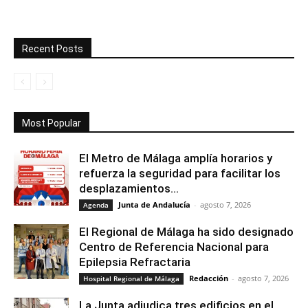
Recent Posts
Most Popular
El Metro de Málaga amplía horarios y
refuerza la seguridad para facilitar los
desplazamientos...
Junta de Andalucía
-
agosto 7, 2026
Agenda
El Regional de Málaga ha sido designado
Centro de Referencia Nacional para
Epilepsia Refractaria
Redacción
-
agosto 7, 2026
Hospital Regional de Málaga
La Junta adjudica tres edificios en el