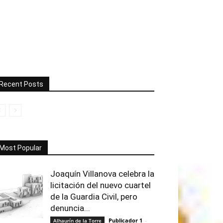
Recent Posts
Most Popular
Joaquín Villanova celebra la
licitación del nuevo cuartel
de la Guardia Civil, pero
denuncia...
Publicador 1
-
Alhaurín de la Torre