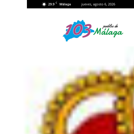
C
29.9
jueves, agosto 6, 2026
Málaga
103
Málaga