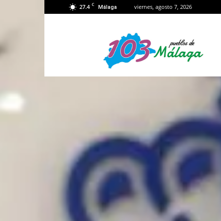
C
27.4
viernes, agosto 7, 2026
Málaga
103
Málaga