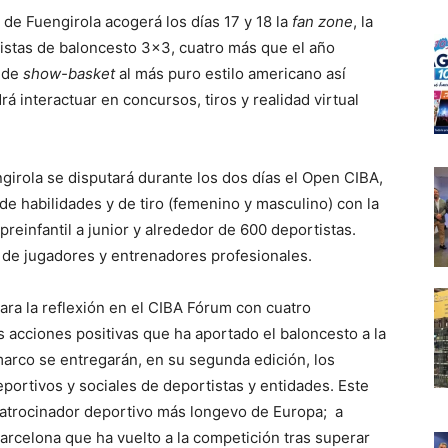
l de Fuengirola acogerá los días 17 y 18 la
fan zone
, la
pistas de baloncesto 3×3, cuatro más que el año
s de
show-basket
al más puro estilo americano así
á interactuar en concursos, tiros y realidad virtual
engirola se disputará durante los dos días el Open CIBA,
e habilidades y de tiro (femenino y masculino) con la
preinfantil a junior y alrededor de 600 deportistas.
a de jugadores y entrenadores profesionales.
ara la reflexión en el CIBA Fórum con cuatro
s acciones positivas que ha aportado el baloncesto a la
arco se entregarán, en su segunda edición, los
portivos y sociales de deportistas y entidades. Este
 patrocinador deportivo más longevo de Europa; a
arcelona que ha vuelto a la competición tras superar