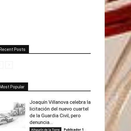
Recent Posts
Most Popular
Joaquín Villanova celebra la
licitación del nuevo cuartel
de la Guardia Civil, pero
denuncia...
Publicador 1
-
Alhaurín de la Torre