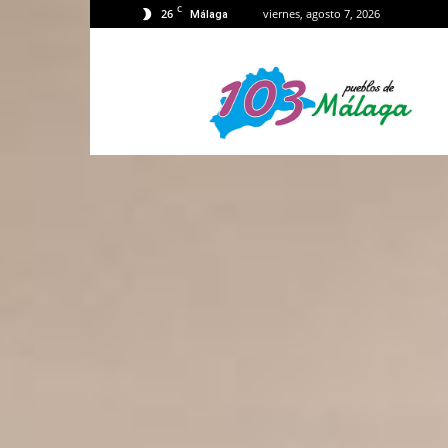
C
26
viernes, agosto 7, 2026
Málaga
103
Málaga