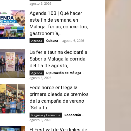
agosto 6, 2026
Agenda 103 | Qué hacer
este fin de semana en
Málaga: ferias, conciertos,
gastronomía,...
Cultura
-
agosto 6, 2026
Agenda
La feria taurina dedicará a
Sabor a Málaga la corrida
del 15 de agosto,...
Diputación de Málaga
-
Agenda
agosto 6, 2026
Fedelhorce entrega la
primera oleada de premios
de la campaña de verano
‘Sella tu...
Redacción
-
Negocio y Economía
agosto 6, 2026
El Festival de Verdiales de