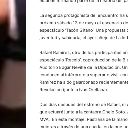
estaban formando parte de la historia del pa
La segunda protagonista del encuentro ha si
próximo sábado 13 de mayo el escenario de
espectáculo ‘Tacón Gitano’. Una propuesta 
juventud y sabiduría; el ayer añejo de La Ind
Rafael Ramírez, otro de los participantes e
espectáculo ‘Recelo’, coproducción de la B
Auditorio Edgar Neville de la Diputación. 
conducen al intérprete a superar o vivir c
Ramírez ha sido galardonado recientemente 
Revelación (junto a Iván Orellana).
Dos días después del estreno de Rafael, el 
que actuará junto a la cantaora Chelo Soto
MVA. En este montaje, Pastrana de la mano 
mujeres a través de una charla, en la que n