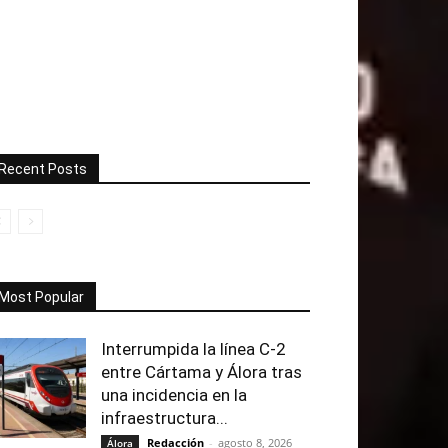
Recent Posts
Most Popular
Interrumpida la línea C-2
entre Cártama y Álora tras
una incidencia en la
infraestructura...
Redacción
-
agosto 8, 2026
Álora