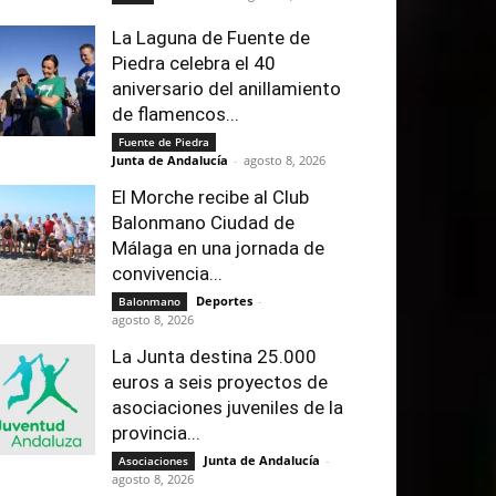
La Laguna de Fuente de
Piedra celebra el 40
aniversario del anillamiento
de flamencos...
Fuente de Piedra
Junta de Andalucía
-
agosto 8, 2026
El Morche recibe al Club
Balonmano Ciudad de
Málaga en una jornada de
convivencia...
Deportes
-
Balonmano
agosto 8, 2026
La Junta destina 25.000
euros a seis proyectos de
asociaciones juveniles de la
provincia...
Junta de Andalucía
-
Asociaciones
agosto 8, 2026