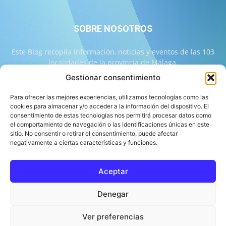
SOBRE NOSOTROS
Este Blog recopila información, noticias y eventos de las 103
localidades de la provincia de Málaga.
Gestionar consentimiento
Contáctanos:
info@103malaga.com
Para ofrecer las mejores experiencias, utilizamos tecnologías como las
cookies para almacenar y/o acceder a la información del dispositivo. El
consentimiento de estas tecnologías nos permitirá procesar datos como
SÍGUENOS
el comportamiento de navegación o las identificaciones únicas en este
sitio. No consentir o retirar el consentimiento, puede afectar
negativamente a ciertas características y funciones.
Aceptar
Sobre 103 Málaga
Equipo de 103 Málaga
Política Editorial
Denegar
Política de Correcciones
Aviso Legal
Contacto
Compromiso con la Provincia
Política de cookies
Ver preferencias