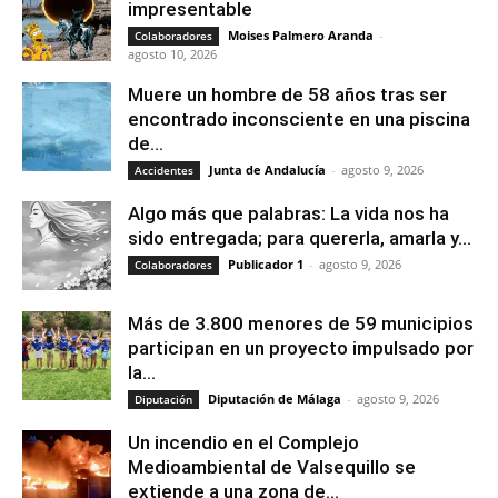
impresentable
Moises Palmero Aranda
-
Colaboradores
agosto 10, 2026
Muere un hombre de 58 años tras ser
encontrado inconsciente en una piscina
de...
Junta de Andalucía
-
agosto 9, 2026
Accidentes
Algo más que palabras: La vida nos ha
sido entregada; para quererla, amarla y...
Publicador 1
-
agosto 9, 2026
Colaboradores
Más de 3.800 menores de 59 municipios
participan en un proyecto impulsado por
la...
Diputación de Málaga
-
agosto 9, 2026
Diputación
Un incendio en el Complejo
Medioambiental de Valsequillo se
extiende a una zona de...