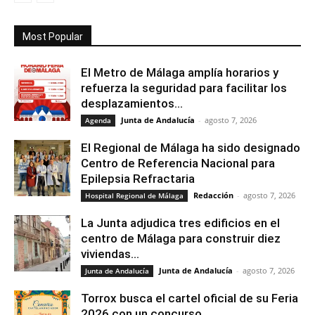
Most Popular
El Metro de Málaga amplía horarios y
refuerza la seguridad para facilitar los
desplazamientos...
Junta de Andalucía
-
agosto 7, 2026
Agenda
El Regional de Málaga ha sido designado
Centro de Referencia Nacional para
Epilepsia Refractaria
Redacción
-
agosto 7, 2026
Hospital Regional de Málaga
La Junta adjudica tres edificios en el
centro de Málaga para construir diez
viviendas...
Junta de Andalucía
-
agosto 7, 2026
Junta de Andalucía
Torrox busca el cartel oficial de su Feria
2026 con un concurso