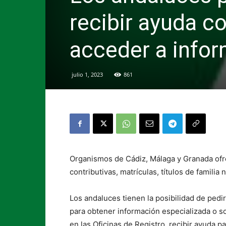
recibir ayuda c
acceder a infor
julio 1, 2023
861
Organismos de Cádiz, Málaga y Granada ofre
contributivas, matrículas, títulos de famil
Los andaluces tienen la posibilidad de pedi
para obtener información especializada o s
en las Oficinas de Registro, recibir ayuda pa