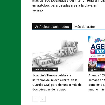
Más de 100 localidades del interior tendrán rut
en autobús para desplazarse a la playa en
verano
Artículos relacionados
Más del autor
Alhaurín de la Torre
Agenda
Joaquín Villanova celebra la
Agenda 103 
licitación del nuevo cuartel de la
semana en M
Guardia Civil, pero denuncia más de
conciertos,
dos décadas de retraso
mucho más