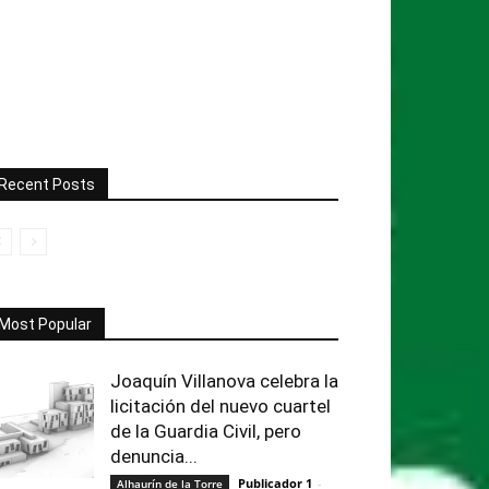
Recent Posts
Most Popular
Joaquín Villanova celebra la
licitación del nuevo cuartel
de la Guardia Civil, pero
denuncia...
Publicador 1
-
Alhaurín de la Torre