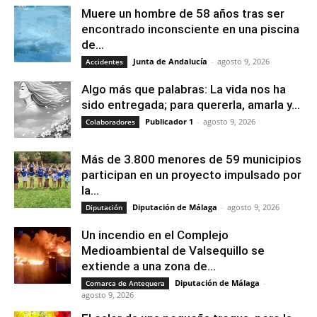
Muere un hombre de 58 años tras ser
encontrado inconsciente en una piscina
de...
Junta de Andalucía
-
agosto 9, 2026
Accidentes
Algo más que palabras: La vida nos ha
sido entregada; para quererla, amarla y...
Publicador 1
-
agosto 9, 2026
Colaboradores
Más de 3.800 menores de 59 municipios
participan en un proyecto impulsado por
la...
Diputación de Málaga
-
agosto 9, 2026
Diputación
Un incendio en el Complejo
Medioambiental de Valsequillo se
extiende a una zona de...
Diputación de Málaga
-
Comarca de Antequera
agosto 9, 2026