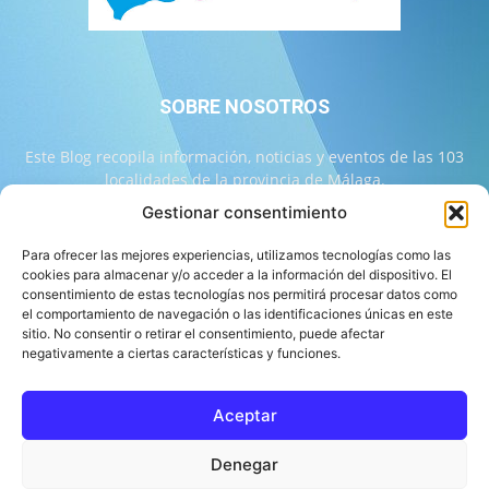
SOBRE NOSOTROS
Este Blog recopila información, noticias y eventos de las 103
localidades de la provincia de Málaga.
Gestionar consentimiento
Contáctanos:
info@103malaga.com
Para ofrecer las mejores experiencias, utilizamos tecnologías como las
cookies para almacenar y/o acceder a la información del dispositivo. El
consentimiento de estas tecnologías nos permitirá procesar datos como
SÍGUENOS
el comportamiento de navegación o las identificaciones únicas en este
sitio. No consentir o retirar el consentimiento, puede afectar
negativamente a ciertas características y funciones.
Aceptar
Sobre 103 Málaga
Equipo de 103 Málaga
Política Editorial
Denegar
Política de Correcciones
Aviso Legal
Contacto