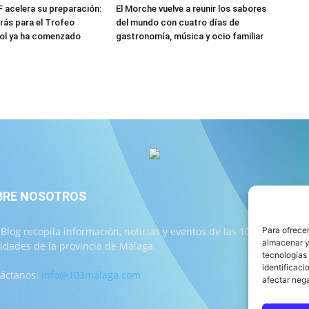
F acelera su preparación:
El Morche vuelve a reunir los sabores
trás para el Trofeo
del mundo con cuatro días de
Sol ya ha comenzado
gastronomía, música y ocio familiar
BRE NOSOTROS
S
 Blog recopila información, noticias y eventos de las 103
Para ofrecer
almacenar y/
lidades de la provincia de Málaga.
tecnologías
identificaci
áctanos:
info@103malaga.com
afectar nega