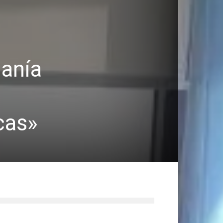
danía
cas»