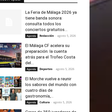
La Feria de Málaga 2026 ya
tiene banda sonora:
consulta todos los
conciertos gratuitos...
Redacción
-
agosto 5, 2026
Agenda
El Málaga CF acelera su
preparación: la cuenta
atrás para el Trofeo Costa
del...
Deportes
-
agosto 5, 2026
Agenda
El Morche vuelve a reunir
los sabores del mundo con
cuatro días de
gastronomía,...
Cultura
-
agosto 5, 2026
Agenda
Cerca de 350 jugadores de