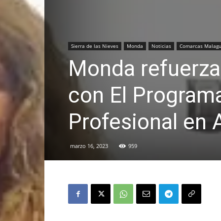
Sierra de las Nieves
Monda
Noticias
Comarcas Malag
Monda refuerza 
con El Program
Profesional en 
marzo 16, 2023
959