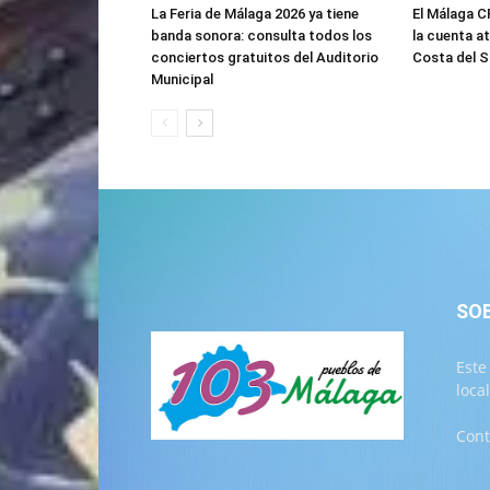
La Feria de Málaga 2026 ya tiene
El Málaga C
banda sonora: consulta todos los
la cuenta a
conciertos gratuitos del Auditorio
Costa del 
Municipal
SO
Este
loca
Cont