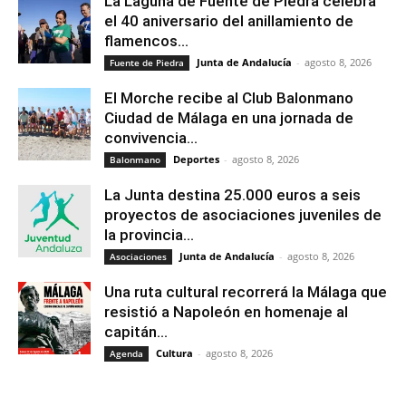
La Laguna de Fuente de Piedra celebra
el 40 aniversario del anillamiento de
flamencos...
Junta de Andalucía
-
agosto 8, 2026
Fuente de Piedra
El Morche recibe al Club Balonmano
Ciudad de Málaga en una jornada de
convivencia...
Deportes
-
agosto 8, 2026
Balonmano
La Junta destina 25.000 euros a seis
proyectos de asociaciones juveniles de
la provincia...
Junta de Andalucía
-
agosto 8, 2026
Asociaciones
Una ruta cultural recorrerá la Málaga que
resistió a Napoleón en homenaje al
capitán...
Cultura
-
agosto 8, 2026
Agenda