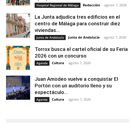
Redacción
-
agosto 7, 2026
Hospital Regional de Málaga
La Junta adjudica tres edificios en el
centro de Málaga para construir diez
viviendas...
Junta de Andalucía
-
agosto 7, 2026
Junta de Andalucía
Torrox busca el cartel oficial de su Feria
2026 con un concurso
Cultura
-
agosto 7, 2026
Agenda
Juan Amodeo vuelve a conquistar El
Portón con un auditorio lleno y su
espectáculo...
Cultura
-
agosto 7, 2026
Agenda