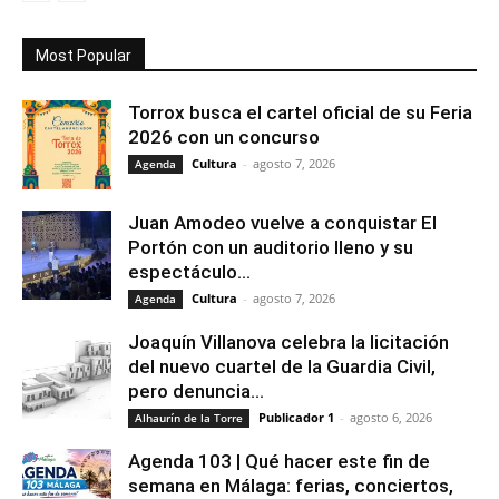
Most Popular
Torrox busca el cartel oficial de su Feria
2026 con un concurso
Cultura
-
agosto 7, 2026
Agenda
Juan Amodeo vuelve a conquistar El
Portón con un auditorio lleno y su
espectáculo...
Cultura
-
agosto 7, 2026
Agenda
Joaquín Villanova celebra la licitación
del nuevo cuartel de la Guardia Civil,
pero denuncia...
Publicador 1
-
agosto 6, 2026
Alhaurín de la Torre
Agenda 103 | Qué hacer este fin de
semana en Málaga: ferias, conciertos,