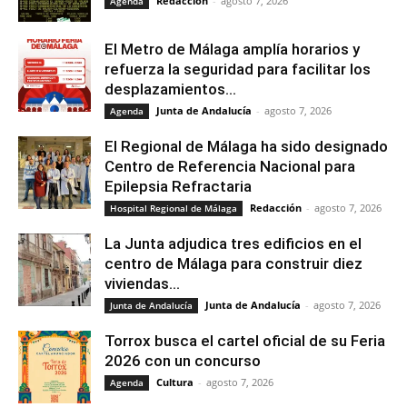
Redacción
-
agosto 7, 2026
Agenda
El Metro de Málaga amplía horarios y
refuerza la seguridad para facilitar los
desplazamientos...
Junta de Andalucía
-
agosto 7, 2026
Agenda
El Regional de Málaga ha sido designado
Centro de Referencia Nacional para
Epilepsia Refractaria
Redacción
-
agosto 7, 2026
Hospital Regional de Málaga
La Junta adjudica tres edificios en el
centro de Málaga para construir diez
viviendas...
Junta de Andalucía
-
agosto 7, 2026
Junta de Andalucía
Torrox busca el cartel oficial de su Feria
2026 con un concurso
Cultura
-
agosto 7, 2026
Agenda