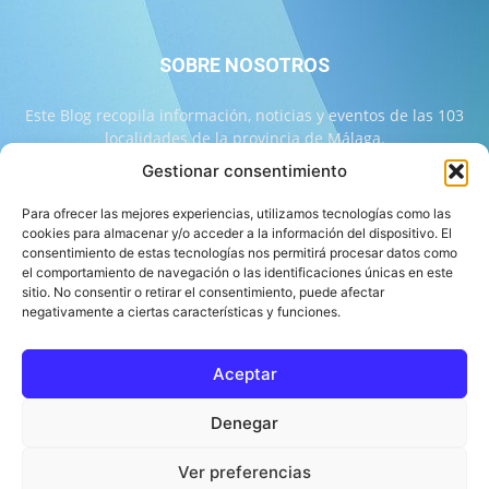
SOBRE NOSOTROS
Este Blog recopila información, noticias y eventos de las 103
localidades de la provincia de Málaga.
Gestionar consentimiento
Contáctanos:
info@103malaga.com
Para ofrecer las mejores experiencias, utilizamos tecnologías como las
cookies para almacenar y/o acceder a la información del dispositivo. El
consentimiento de estas tecnologías nos permitirá procesar datos como
SÍGUENOS
el comportamiento de navegación o las identificaciones únicas en este
sitio. No consentir o retirar el consentimiento, puede afectar
negativamente a ciertas características y funciones.
Aceptar
Sobre 103 Málaga
Equipo de 103 Málaga
Política Editorial
Denegar
Política de Correcciones
Aviso Legal
Contacto
Compromiso con la Provincia
Política de cookies
Ver preferencias