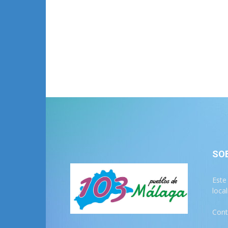
SO
Este
loca
Cont