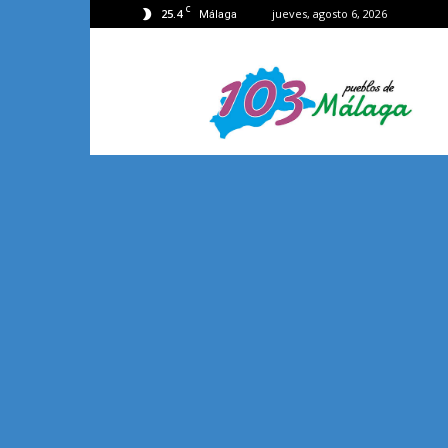
C
25.4
jueves, agosto 6, 2026
Málaga
103
Málaga