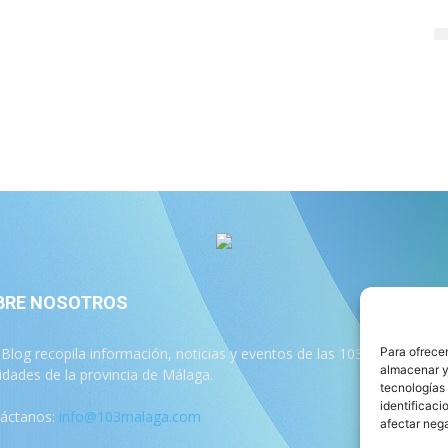
BRE NOSOTROS
S
 Blog recopila información, noticias y eventos de las 103
Para ofrecer
almacenar y/
lidades de la provincia de Málaga.
tecnologías
identificaci
áctanos:
info@103malaga.com
afectar nega