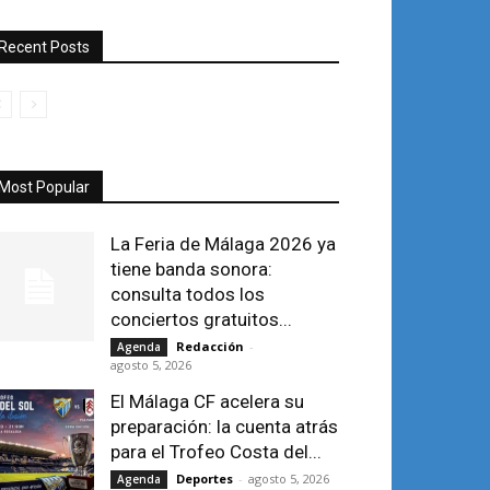
Recent Posts
Most Popular
La Feria de Málaga 2026 ya
tiene banda sonora:
consulta todos los
conciertos gratuitos...
Redacción
-
Agenda
agosto 5, 2026
El Málaga CF acelera su
preparación: la cuenta atrás
para el Trofeo Costa del...
Deportes
-
agosto 5, 2026
Agenda