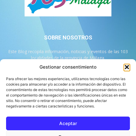
SOBRE NOSOTROS
Este Blog recopila información, noticias y eventos de las 103
localidades de la provincia de Málaga.
Gestionar consentimiento
Contáctanos:
info@103malaga.com
Para ofrecer las mejores experiencias, utilizamos tecnologías como las
cookies para almacenar y/o acceder a la información del dispositivo. El
consentimiento de estas tecnologías nos permitirá procesar datos como
SÍGUENOS
el comportamiento de navegación o las identificaciones únicas en este
sitio. No consentir o retirar el consentimiento, puede afectar
negativamente a ciertas características y funciones.
Aceptar
Sobre 103 Málaga
Equipo de 103 Málaga
Política Editorial