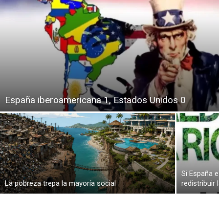
España iberoamericana 1, Estados Unidos 0
Si España e
La pobreza trepa la mayoría social
redistribuir