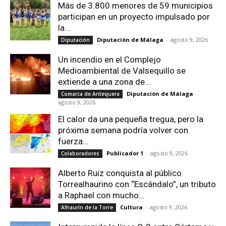
Más de 3.800 menores de 59 municipios
participan en un proyecto impulsado por
la...
Diputación de Málaga
-
agosto 9, 2026
Diputación
Un incendio en el Complejo
Medioambiental de Valsequillo se
extiende a una zona de...
Diputación de Málaga
-
Comarca de Antequera
agosto 9, 2026
El calor da una pequeña tregua, pero la
próxima semana podría volver con
fuerza...
Publicador 1
-
agosto 9, 2026
Colaboradores
Alberto Ruiz conquista al público
Torrealhaurino con “Escándalo”, un tributo
a Raphael con mucho...
Cultura
-
agosto 9, 2026
Alhaurín de la Torre