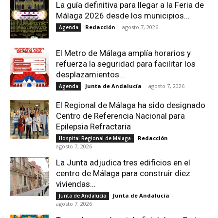
La guía definitiva para llegar a la Feria de
Málaga 2026 desde los municipios...
Redacción
-
agosto 7, 2026
Agenda
El Metro de Málaga amplía horarios y
refuerza la seguridad para facilitar los
desplazamientos...
Junta de Andalucía
-
agosto 7, 2026
Agenda
El Regional de Málaga ha sido designado
Centro de Referencia Nacional para
Epilepsia Refractaria
Redacción
-
Hospital Regional de Málaga
agosto 7, 2026
La Junta adjudica tres edificios en el
centro de Málaga para construir diez
viviendas...
Junta de Andalucía
-
Junta de Andalucía
agosto 7, 2026