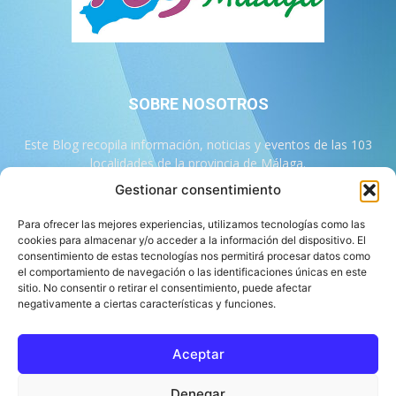
SOBRE NOSOTROS
Este Blog recopila información, noticias y eventos de las 103
localidades de la provincia de Málaga.
Gestionar consentimiento
Contáctanos:
info@103malaga.com
Para ofrecer las mejores experiencias, utilizamos tecnologías como las
cookies para almacenar y/o acceder a la información del dispositivo. El
consentimiento de estas tecnologías nos permitirá procesar datos como
SÍGUENOS
el comportamiento de navegación o las identificaciones únicas en este
sitio. No consentir o retirar el consentimiento, puede afectar
negativamente a ciertas características y funciones.
Aceptar
Sobre 103 Málaga
Equipo de 103 Málaga
Política Editorial
Denegar