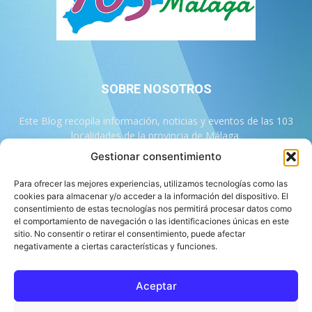
SOBRE NOSOTROS
Este Blog recopila información, noticias y eventos de las 103
localidades de la provincia de Málaga.
Gestionar consentimiento
Contáctanos:
info@103malaga.com
Para ofrecer las mejores experiencias, utilizamos tecnologías como las
cookies para almacenar y/o acceder a la información del dispositivo. El
consentimiento de estas tecnologías nos permitirá procesar datos como
SÍGUENOS
el comportamiento de navegación o las identificaciones únicas en este
sitio. No consentir o retirar el consentimiento, puede afectar
negativamente a ciertas características y funciones.
Aceptar
Sobre 103 Málaga
Equipo de 103 Málaga
Política Editorial