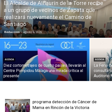
El Alcalde de Alhaurín de la Torre recibe
a un grupo de vecinos de Zapata que
realizará nuevamente el Camino de
Santiago
Redacción
-
agosto 6, 2026
AGENDA
AGENDA
Diez cortometrajes de cuatro países llevarán al
La Feria d
Centre Pompidou Málaga una mirada crítica al
consulta t
presente
Auditorio 
programa detección de Cáncer de
Mama en Rincón de la Victoria