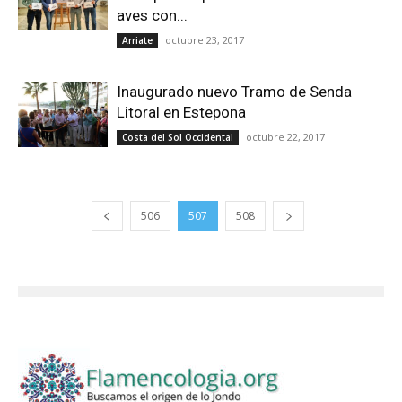
aves con...
octubre 23, 2017
Arriate
Inaugurado nuevo Tramo de Senda
Litoral en Estepona
octubre 22, 2017
Costa del Sol Occidental
506
507
508