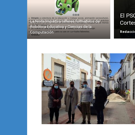
El PSO
La Noria impartirá talleres formativos de
Corte
Robótica Educativa y Ciencias de la
Redacci
Computación