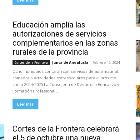
Leer más
Educación amplía las
autorizaciones de servicios
complementarios en las zonas
rurales de la provincia
Junta de Andalucía
-
febrero 12, 2024
Cortes de la Frontera
Ocho municipios contarán con servicios de aula matinal,
comedor o actividades extraescolares para el próximo
curso 2024/2025 La Consejería de Desarrollo Educativo y
Formación Profesional...
Leer más
Cortes de la Frontera celebrará
el 5 de octubre una nueva