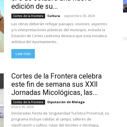
edición de su...
Cultura
-
septiembre 20, 2024
Cortes de la Frontera
Las obras deberán reflejar paisajes, visiones, aspectos
y/o interpretaciones plásticas del municipio, incluida la
Estación de Cortes Ledesma destaca que esta iniciativa
artística del Ayuntamiento...
Leer más
Cortes de la Frontera celebra
este fin de semana sus XXII
Jornadas Micológicas, las...
Diputación de Málaga
-
Cortes de la Frontera
enero 30, 2024
Declaradas Fiesta de Singularidad Turística Provincial, su
programa incluye salidas al campo, talleres de
clasificación y cultivo, rutas del micoteo o micotapa,