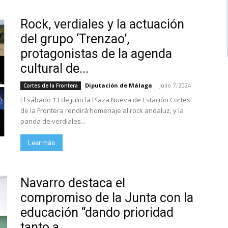
Rock, verdiales y la actuación
del grupo ‘Trenzao’,
protagonistas de la agenda
cultural de...
Diputación de Málaga
-
julio 7, 2024
Cortes de la Frontera
El sábado 13 de julio la Plaza Nueva de Estación Cortes
de la Frontera rendirá homenaje al rock andaluz, y la
panda de verdiales...
Leer más
Navarro destaca el
compromiso de la Junta con la
educación “dando prioridad
tanto a...