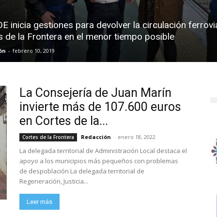
E inicia gestiones para devolver la circulación ferrovi
s de la Frontera en el menor tiempo posible
ón
-
febrero 10, 2019
La Consejería de Juan Marín
invierte más de 107.600 euros
en Cortes de la...
Redacción
-
enero 18, 2022
Cortes de la Frontera
La delegada territorial de Administración Local destaca el
apoyo a los municipios más pequeños con problemas
de despoblación La delegada territorial de
Regeneración, Justicia...
Leer más