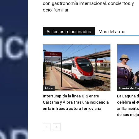
con gastronomía internacional, conciertos y
ocio familiar
Artículos relacionados
Más del autor
Álora
Fuente de Pi
Interrumpida la línea C-2 entre
La Laguna d
Cártama y Álora tras una incidencia
celebra el 4
en la infraestructura ferroviaria
anillamient
de sus mej