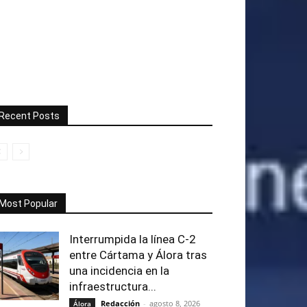
Recent Posts
Most Popular
Interrumpida la línea C-2
entre Cártama y Álora tras
una incidencia en la
infraestructura...
Redacción
-
agosto 8, 2026
Álora