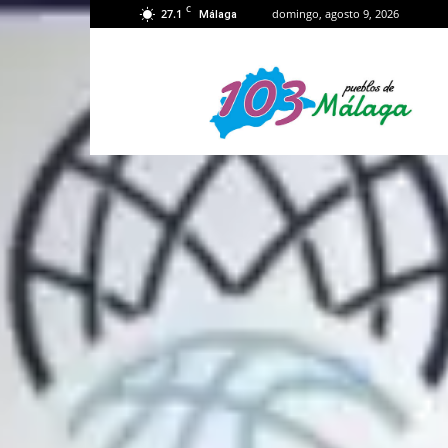
C
27.1
domingo, agosto 9, 2026
Málaga
103
Málaga