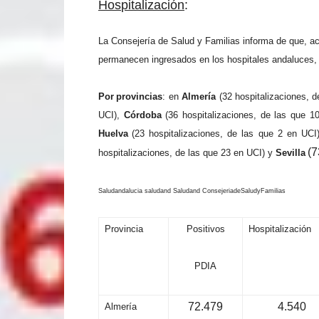
H
o
s
pi
t
a
l
i
z
a
c
ió
n
:
La
C
o
n
se
j
e
r
í
a de
S
a
l
ud
y
F
a
m
ili
as i
n
f
o
r
m
a de
qu
e,
a
p
e
r
m
a
n
ec
e
n
i
n
g
r
es
a
d
o
s
en
l
os
h
o
sp
i
t
a
l
es
a
n
d
al
uc
e
s
,
P
or
pro
v
i
n
c
i
as
:
en
A
l
mer
í
a
(
32
h
o
sp
i
t
a
li
zac
i
o
n
es,
d
UC
I)
,
C
órd
o
b
a
(
36
h
o
sp
i
t
a
li
zac
i
o
n
es, de
l
as
q
u
e
1
H
u
e
l
va
(
23
h
o
sp
i
t
a
li
zac
i
o
n
e
s
, de
l
as
q
u
e
2
en
UC
I
(
7
h
o
sp
i
t
a
li
zac
i
o
n
es,
de
l
as
q
u
e
23
en
U
C
I
)
y
S
e
vi
l
l
a
S
a
lu
d
a
n
da
l
u
c
ia
s
a
lu
d
a
n
d
S
a
lu
d
a
n
d
Co
n
s
e
je
r
i
a
d
e
S
a
l
ud
y
Fa
m
ilias
Provincia
Positivos
Hospitalización
PDIA
72.479
4.540
Almería