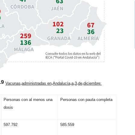
19
V
ac
u
n
a
s
a
d
m
i
n
i
s
t
r
a
d
as
e
n
A
n
d
a
l
ucía
a
3
d
e
d
i
c
i
e
m
br
e
:
Personas con al menos una
Personas con pauta completa
dosis
597.792
585.559