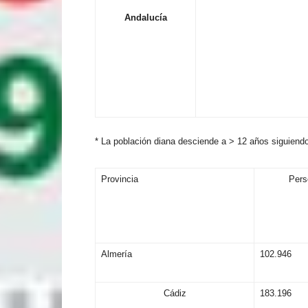
A
n
d
alu
c
í
a
*
La
p
o
b
l
a
c
i
ón
d
i
a
n
a
d
e
sc
i
e
n
d
e
a
> 12
a
ñ
os
si
g
u
i
e
n
d
Provincia
Pers
Almería
102.946
Cádiz
183.196