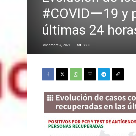
#COVIDー19 y pe
últimas 24 hora
diciembre 4, 2021
3506