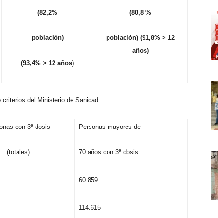
(
8
2
,
2
%
(
8
0
,
8 %
p
o
blac
i
ó
n
)
p
o
blac
i
ó
n
)
(
9
1
,
8
% >
12
a
ñ
o
s
)
(
9
3
,
4
% >
12 años)
o
cr
i
ter
i
os
d
el
M
i
n
i
s
ter
i
o
d
e
S
a
n
i
d
a
d.
onas con 3ª dosis
Personas mayores de
(totales)
70 años con 3ª dosis
60.859
114.615