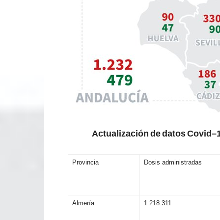
Act
u
a
li
z
aci
ó
n
d
e
da
t
os
C
ovi
d
–
Provincia
Dosis administradas
Almería
1.218.311