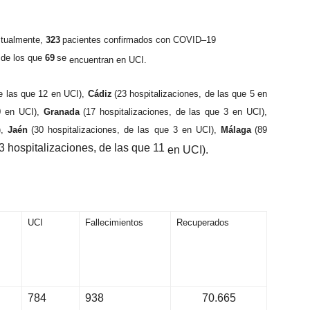
c
t
u
al
m
e
n
t
e
,
323
p
a
c
i
e
n
t
es co
n
f
i
r
m
a
d
os con
C
O
V
I
D
–
19
de
l
os
q
u
e
69
se
e
n
cu
e
nt
r
an
en
UCI
.
e
l
as
q
u
e
1
2
e
n
UC
I)
,
C
á
d
i
z
(
23 h
o
sp
i
t
a
li
zac
i
o
n
es,
de
l
as
q
u
e
5
en
0
en
UC
I)
,
G
ran
a
da
(
17
h
o
s
p
i
t
a
li
zac
i
o
n
es,
de
l
as
q
u
e
3
en
UC
I)
,
)
,
Jaén
(
30
h
o
sp
i
t
a
li
zac
i
o
n
es,
de
l
as
q
u
e
3
en
UC
I)
,
M
á
l
a
g
a
(
89
3
ho
s
p
it
a
l
i
z
a
ci
o
n
e
s,
d
e
las
qu
e
11
e
n
UCI
)
.
UCI
Fallecimientos
Recuperados
784
938
70.665