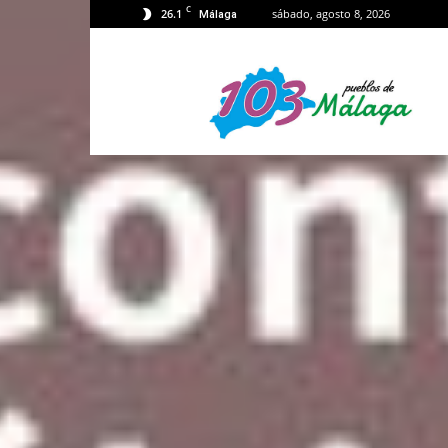
C
26.1
sábado, agosto 8, 2026
Málaga
103
Málaga