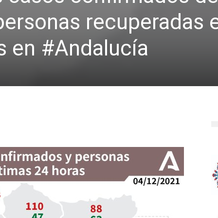
rsonas recuperadas e
s en #Andalucía