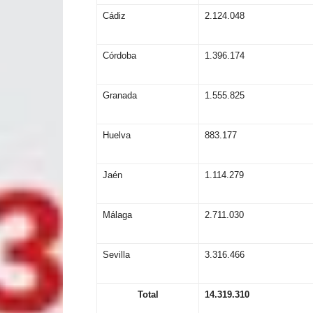
Cádiz
2.124.048
Córdoba
1.396.174
Granada
1.555.825
Huelva
883.177
Jaén
1.114.279
Málaga
2.711.030
Sevilla
3.316.466
T
ot
a
l
14
.
3
1
9.310