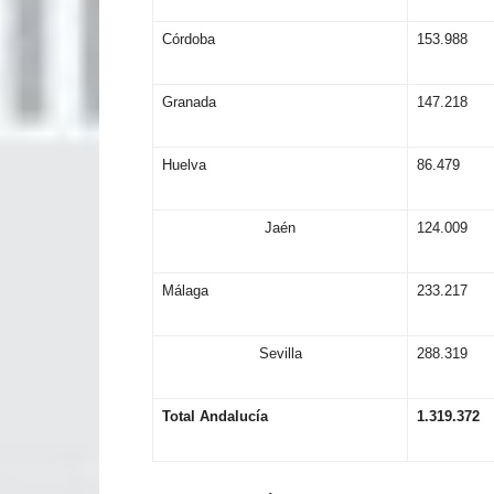
Córdoba
153.988
Granada
147.218
Huelva
86.479
Jaén
124.009
Málaga
233.217
Sevilla
288.319
T
ot
a
l
A
n
d
alu
c
í
a
1
.
3
1
9.372