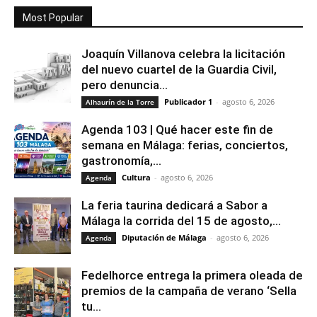
Most Popular
Joaquín Villanova celebra la licitación
del nuevo cuartel de la Guardia Civil,
pero denuncia...
Publicador 1
-
agosto 6, 2026
Alhaurín de la Torre
Agenda 103 | Qué hacer este fin de
semana en Málaga: ferias, conciertos,
gastronomía,...
Cultura
-
agosto 6, 2026
Agenda
La feria taurina dedicará a Sabor a
Málaga la corrida del 15 de agosto,...
Diputación de Málaga
-
agosto 6, 2026
Agenda
Fedelhorce entrega la primera oleada de
premios de la campaña de verano ‘Sella
tu...