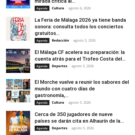
mirada crítica al...
Cultura
-
agosto 6, 2026
Agenda
La Feria de Málaga 2026 ya tiene banda
sonora: consulta todos los conciertos
gratuitos...
Redacción
-
agosto 5, 2026
Agenda
El Málaga CF acelera su preparación: la
cuenta atrás para el Trofeo Costa del...
Deportes
-
agosto 5, 2026
Agenda
El Morche vuelve a reunir los sabores del
mundo con cuatro días de
gastronomía,...
Cultura
-
agosto 5, 2026
Agenda
Cerca de 350 jugadores de nueve
países se darán cita en Alhaurín de la...
Deportes
-
agosto 5, 2026
Agenda