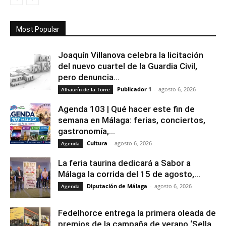
Most Popular
Joaquín Villanova celebra la licitación
del nuevo cuartel de la Guardia Civil,
pero denuncia...
Publicador 1
-
agosto 6, 2026
Alhaurín de la Torre
Agenda 103 | Qué hacer este fin de
semana en Málaga: ferias, conciertos,
gastronomía,...
Cultura
-
agosto 6, 2026
Agenda
La feria taurina dedicará a Sabor a
Málaga la corrida del 15 de agosto,...
Diputación de Málaga
-
agosto 6, 2026
Agenda
Fedelhorce entrega la primera oleada de
premios de la campaña de verano ‘Sella