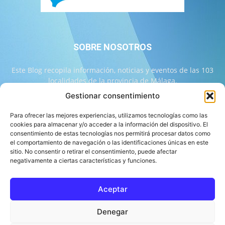
SOBRE NOSOTROS
Este Blog recopila información, noticias y eventos de las 103
localidades de la provincia de Málaga.
Gestionar consentimiento
Contáctanos:
info@103malaga.com
Para ofrecer las mejores experiencias, utilizamos tecnologías como las
cookies para almacenar y/o acceder a la información del dispositivo. El
consentimiento de estas tecnologías nos permitirá procesar datos como
SÍGUENOS
el comportamiento de navegación o las identificaciones únicas en este
sitio. No consentir o retirar el consentimiento, puede afectar
negativamente a ciertas características y funciones.
Aceptar
Sobre 103 Málaga
Equipo de 103 Málaga
Política Editorial
Denegar
Política de Correcciones
Aviso Legal
Contacto