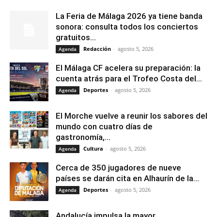
La Feria de Málaga 2026 ya tiene banda
sonora: consulta todos los conciertos
gratuitos...
Redacción
-
agosto 5, 2026
Agenda
El Málaga CF acelera su preparación: la
cuenta atrás para el Trofeo Costa del...
Deportes
-
agosto 5, 2026
Agenda
El Morche vuelve a reunir los sabores del
mundo con cuatro días de
gastronomía,...
Cultura
-
agosto 5, 2026
Agenda
Cerca de 350 jugadores de nueve
países se darán cita en Alhaurín de la...
Deportes
-
agosto 5, 2026
Agenda
Andalucía impulsa la mayor