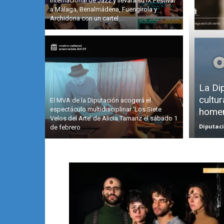
Internacional de Jazz y llevará su IX Festival
a Málaga, Benalmádena, Fuengirola y
Archidona con un cartel...
La Di
cultur
El MVA de la Diputación acogerá el
espectáculo multidisciplinar ‘Los Siete
homen
Velos del Arte’ de Alicia Tamariz el sábado 1
Diputac
de febrero