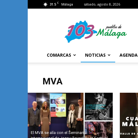
C
31.5
sábado, agosto 8, 2026
Málaga
103
Málaga
COMARCAS
NOTICIAS
AGENDA
MVA
El MVA se alía con el Seminario