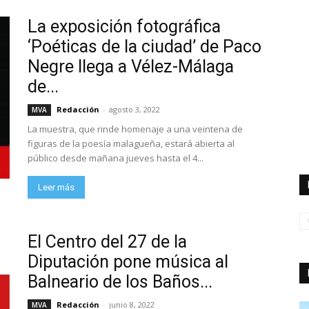
La exposición fotográfica
‘Poéticas de la ciudad’ de Paco
Negre llega a Vélez-Málaga
de...
Redacción
-
agosto 3, 2022
MVA
La muestra, que rinde homenaje a una veintena de
figuras de la poesía malagueña, estará abierta al
público desde mañana jueves hasta el 4...
Leer más
El Centro del 27 de la
Diputación pone música al
Balneario de los Baños...
Redacción
-
junio 8, 2022
MVA