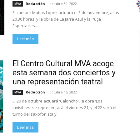
Redacción
-
octubre 30, 2022
MVA
El cantaor Matías López actuará el 3 de noviembre, a las
20.30 horas, y la obra de La Jarra Azul y la Puça
Espectacles...
Leer más
El Centro Cultural MVA acoge
esta semana dos conciertos y
una representación teatral
Redacción
-
octubre 16, 2022
MVA
El 20 de octubre actuará 'Caloncho', la obra 'Los
invisibles' se representará el viernes 21, y el 22 será el
turno del saxofonista y...
Leer más