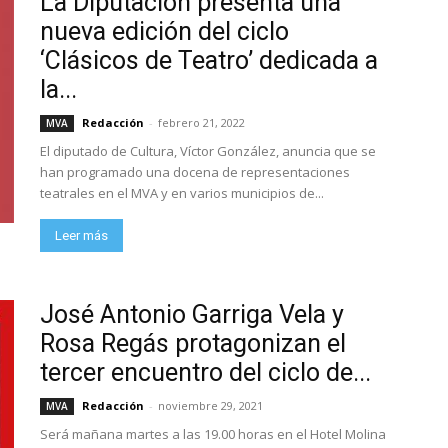
La Diputación presenta una
nueva edición del ciclo
‘Clásicos de Teatro’ dedicada a
la...
Redacción
-
febrero 21, 2022
MVA
El diputado de Cultura, Víctor González, anuncia que se
han programado una docena de representaciones
teatrales en el MVA y en varios municipios de...
Leer más
José Antonio Garriga Vela y
Rosa Regás protagonizan el
tercer encuentro del ciclo de...
Redacción
-
noviembre 29, 2021
MVA
Será mañana martes a las 19.00 horas en el Hotel Molina