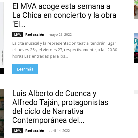
El MVA acoge esta semana a
La Chica en concierto y la obra
‘El...
Redacción
-
mayo 23, 2022
MVA
La cita musical y la representación teatral tendrán lugar
el jueves 26 y el viernes 27, respectivamente, a las 20.30
horas Las entradas para los...
Leer más
Luis Alberto de Cuenca y
Alfredo Taján, protagonistas
del ciclo de Narrativa
Contemporánea del...
Redacción
-
abril 14, 2022
MVA