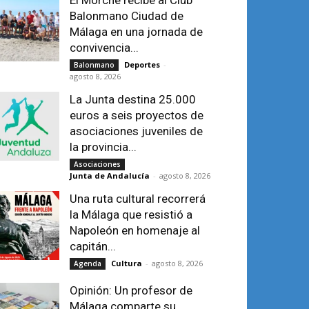
El Morche recibe al Club
Balonmano Ciudad de
Málaga en una jornada de
convivencia...
Deportes
-
Balonmano
agosto 8, 2026
La Junta destina 25.000
euros a seis proyectos de
asociaciones juveniles de
la provincia...
Asociaciones
Junta de Andalucía
-
agosto 8, 2026
Una ruta cultural recorrerá
la Málaga que resistió a
Napoleón en homenaje al
capitán...
Cultura
-
agosto 8, 2026
Agenda
Opinión: Un profesor de
Málaga comparte su