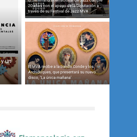
El Seminario Internacional de Jazz cumple
20 años con el apoyo de la Diputación a
través de su Festival de Jazz MVA
 y un
El MVA recibe a la banda Conde y los
Archiduques, que presentará su nuevo
disco, ‘La única mañana’