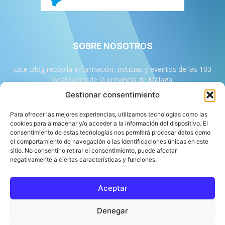
SOBRE NOSOTROS
Este Blog recopila información, noticias y eventos de las 103
localidades de la provincia de Málaga.
Gestionar consentimiento
Contáctanos:
info@103malaga.com
Para ofrecer las mejores experiencias, utilizamos tecnologías como las
cookies para almacenar y/o acceder a la información del dispositivo. El
consentimiento de estas tecnologías nos permitirá procesar datos como
SÍGUENOS
el comportamiento de navegación o las identificaciones únicas en este
sitio. No consentir o retirar el consentimiento, puede afectar
negativamente a ciertas características y funciones.
Aceptar
Sobre 103 Málaga
Equipo de 103 Málaga
Política Editorial
Denegar
Política de Correcciones
Aviso Legal
Contacto