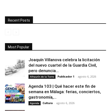
Recent Posts
Most Popular
Joaquín Villanova celebra la licitación
del nuevo cuartel de la Guardia Civil,
pero denuncia...
Publicador 1
-
agosto 6, 2026
Alhaurín de la Torre
Agenda 103 | Qué hacer este fin de
semana en Málaga: ferias, conciertos,
gastronomía,...
Cultura
-
agosto 6, 2026
Agenda