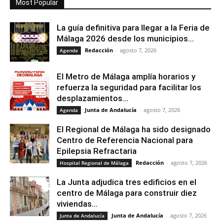
Most Popular
La guía definitiva para llegar a la Feria de
Málaga 2026 desde los municipios...
Redacción
-
agosto 7, 2026
Agenda
El Metro de Málaga amplía horarios y
refuerza la seguridad para facilitar los
desplazamientos...
Junta de Andalucía
-
agosto 7, 2026
Agenda
El Regional de Málaga ha sido designado
Centro de Referencia Nacional para
Epilepsia Refractaria
Redacción
-
agosto 7, 2026
Hospital Regional de Málaga
La Junta adjudica tres edificios en el
centro de Málaga para construir diez
viviendas...
Junta de Andalucía
-
agosto 7, 2026
Junta de Andalucía