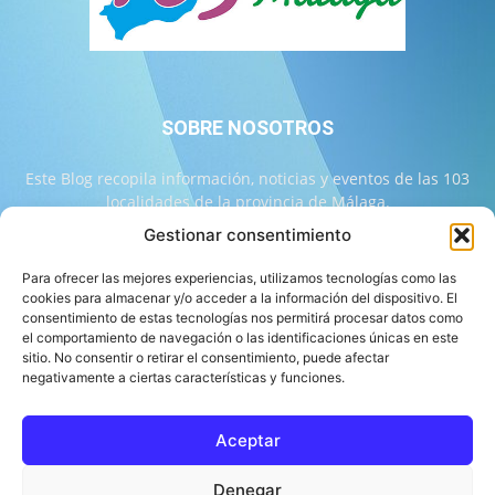
SOBRE NOSOTROS
Este Blog recopila información, noticias y eventos de las 103
localidades de la provincia de Málaga.
Gestionar consentimiento
Contáctanos:
info@103malaga.com
Para ofrecer las mejores experiencias, utilizamos tecnologías como las
cookies para almacenar y/o acceder a la información del dispositivo. El
consentimiento de estas tecnologías nos permitirá procesar datos como
SÍGUENOS
el comportamiento de navegación o las identificaciones únicas en este
sitio. No consentir o retirar el consentimiento, puede afectar
negativamente a ciertas características y funciones.
Aceptar
Sobre 103 Málaga
Equipo de 103 Málaga
Política Editorial
Denegar