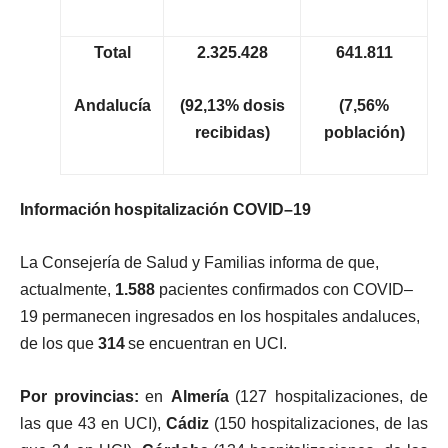
To
t
a
l
2
.
325
.
42
8
641
.
8
1
1
A
nd
a
l
u
c
í
a
(
92
,
13
%
do
s
i
s
(
7
,
5
6%
r
ec
i
b
i
d
as
)
pob
l
ac
i
ón
)
I
n
f
o
rm
ac
i
ó
n
ho
s
p
i
t
a
li
z
ac
i
ó
n
C
O
V
I
D
–
19
L
a
C
o
n
s
e
j
e
r
í
a
d
e
S
a
l
u
d
y
F
a
m
ili
a
s
i
n
f
o
r
m
a
d
e
q
u
e
,
a
c
t
u
a
l
m
e
n
t
e
,
1
.
58
8
pa
c
i
e
n
t
e
s
c
o
n
f
i
r
m
ado
s
c
o
n
C
O
V
I
D
–
1
9
pe
r
m
a
n
e
c
e
n
i
n
g
r
e
s
ado
s
e
n
l
o
s
h
o
s
p
i
t
a
l
e
s
a
n
da
l
u
c
e
s,
d
e
l
o
s
q
u
e
31
4
se
e
n
c
u
e
n
t
r
a
n
e
n
U
C
I
.
P
o
r
p
r
o
v
i
n
c
i
as
:
e
n
A
l
m
e
r
í
a
(
12
7
h
o
s
p
i
t
a
li
z
a
c
i
o
n
e
s,
d
e
l
a
s
q
u
e
4
3
e
n
U
C
I
)
,
C
á
d
i
z
(
15
0
h
o
s
p
i
t
a
li
z
a
c
i
o
n
e
s,
d
e
l
a
s