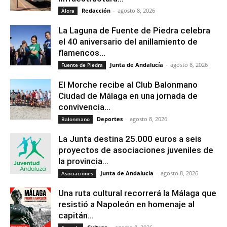
Redacción
-
agosto 8, 2026
Álora
La Laguna de Fuente de Piedra celebra
el 40 aniversario del anillamiento de
flamencos...
Junta de Andalucía
-
agosto 8, 2026
Fuente de Piedra
El Morche recibe al Club Balonmano
Ciudad de Málaga en una jornada de
convivencia...
Deportes
-
agosto 8, 2026
Balonmano
La Junta destina 25.000 euros a seis
proyectos de asociaciones juveniles de
la provincia...
Junta de Andalucía
-
agosto 8, 2026
Asociaciones
Una ruta cultural recorrerá la Málaga que
resistió a Napoleón en homenaje al
capitán...