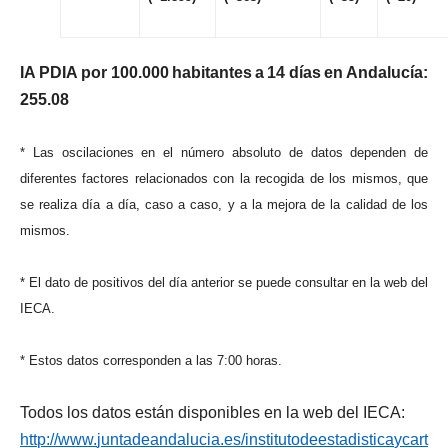
I
A
P
D
I
A
po
r
100
.
00
0
h
a
b
i
t
a
n
t
e
s
a
1
4
d
í
a
s
e
n
A
nd
a
l
u
c
í
a
:
255
.
0
8
*
La
s
os
c
i
l
a
c
i
one
s
e
n
e
l
nú
m
e
r
o
abso
l
u
t
o
d
e
da
t
o
s
depende
n
d
e
d
i
f
e
r
en
t
e
s
f
a
c
t
o
r
e
s
r
e
l
a
c
i
onado
s
c
o
n
l
a
r
e
c
og
i
d
a
d
e
l
o
s
m
i
s
m
os
,
qu
e
s
e
r
ea
l
i
z
a
d
í
a
a
d
í
a
,
c
as
o
a
c
aso
,
y
a
l
a
m
e
j
o
r
a
d
e
l
a
c
a
l
i
da
d
d
e
l
o
s
m
i
s
m
os
.
*
E
l
da
t
o
d
e
pos
i
t
i
v
o
s
de
l
d
í
a
an
t
e
r
i
o
r
s
e
pued
e
c
onsu
lt
a
r
e
n
l
a
w
e
b
de
l
I
E
C
A
.
*
E
s
t
o
s
da
t
o
s
c
o
rr
esponde
n
a
l
a
s
7
:
0
0
ho
r
as
.
T
odo
s
l
o
s
da
t
o
s
e
s
t
á
n
d
i
s
po
n
i
b
l
e
s
e
n
l
a
w
e
b
de
l
I
E
C
A
:
h
tt
p
://
ww
w
.
j
un
t
adea
n
da
l
u
c
i
a
.
e
s
/
i
n
s
t
i
t
u
t
odee
s
t
ad
i
s
t
i
c
a
yc
a
r
t