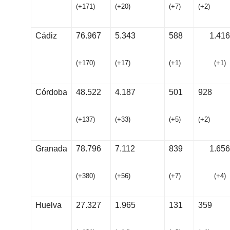
(
+
171
)
(
+
20
)
(
+
7
)
(
+
2
)
Cádiz
76.967
5.343
588
1.416
(
+
17
0
)
(
+
1
7
)
(
+
1
)
(
+
1
)
Córdoba
48.522
4.187
501
928
(
+
13
7
)
(
+
3
3
)
(
+
5
)
(
+
2
)
Granada
78.796
7.112
839
1.656
(
+
38
0
)
(
+
5
6
)
(
+
7
)
(
+
4
)
Huelva
27.327
1.965
131
359