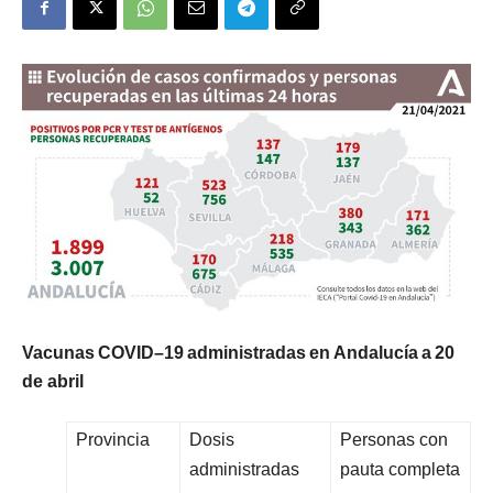
V
ac
un
a
s
C
O
V
I
D
–
1
9
a
d
m
i
n
i
s
t
r
a
d
a
s
e
n
A
nd
a
l
u
c
í
a
a
2
0
d
e
a
b
r
i
l
Provincia
Dosis
Personas con
administradas
pauta completa