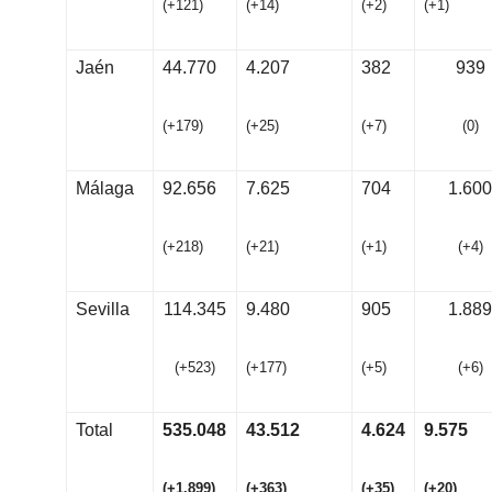
(
+
12
1
)
(
+
1
4
)
(
+
2
)
(
+
1
)
Jaén
44.770
4.207
382
939
(
+
17
9
)
(
+
2
5
)
(
+
7
)
(
0
)
Málaga
92.656
7.625
704
1.600
(
+
21
8
)
(
+
21
)
(
+
1
)
(
+
4
)
Sevilla
114.345
9.480
905
1.889
(
+
52
3
)
(
+
17
7
)
(
+
5
)
(
+
6
)
Total
535
.
04
8
43
.
51
2
4
.
62
4
9
.
57
5
(
+
1
.
89
9
)
(
+
36
3
)
(
+
3
5
)
(
+
20
)