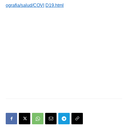
og
r
a
f
i
a
/
s
a
l
u
d
/
C
O
V
I
D
19
.
h
t
m
l