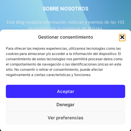
SOBRE NOSOTROS
Este Blog recopila información, noticias y eventos de las 103
localidades de la provincia de Málaga.
Gestionar consentimiento
Contáctanos:
info@103malaga.com
Para ofrecer las mejores experiencias, utilizamos tecnologías como las
cookies para almacenar y/o acceder a la información del dispositivo. El
consentimiento de estas tecnologías nos permitirá procesar datos como
SÍGUENOS
el comportamiento de navegación o las identificaciones únicas en este
sitio. No consentir o retirar el consentimiento, puede afectar
negativamente a ciertas características y funciones.
Aceptar
Sobre 103 Málaga
Equipo de 103 Málaga
Política Editorial
Denegar
Política de Correcciones
Aviso Legal
Contacto
Compromiso con la Provincia
Política de cookies
Ver preferencias
© 103 Málaga 2026 Diseñado por Informática Alhaurín