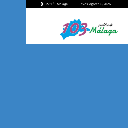
C
27.1
jueves, agosto 6, 2026
Málaga
103
Málaga