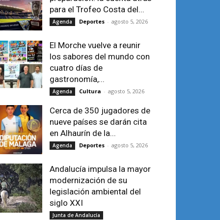
para el Trofeo Costa del...
Deportes
-
agosto 5, 2026
Agenda
El Morche vuelve a reunir
los sabores del mundo con
cuatro días de
gastronomía,...
Cultura
-
agosto 5, 2026
Agenda
Cerca de 350 jugadores de
nueve países se darán cita
en Alhaurín de la...
Deportes
-
agosto 5, 2026
Agenda
Andalucía impulsa la mayor
modernización de su
legislación ambiental del
siglo XXI
Junta de Andalucía