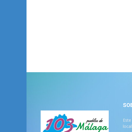
SO
Este
loca