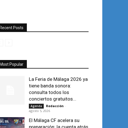
Recent Posts
Most Popular
La Feria de Málaga 2026 ya
tiene banda sonora:
consulta todos los
conciertos gratuitos...
Redacción
-
Agenda
agosto 5, 2026
El Málaga CF acelera su
preparación: la cuenta atrás