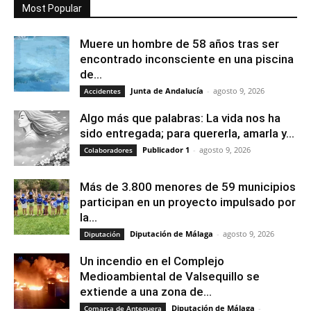
Most Popular
Muere un hombre de 58 años tras ser
encontrado inconsciente en una piscina
de...
Junta de Andalucía
-
agosto 9, 2026
Accidentes
Algo más que palabras: La vida nos ha
sido entregada; para quererla, amarla y...
Publicador 1
-
agosto 9, 2026
Colaboradores
Más de 3.800 menores de 59 municipios
participan en un proyecto impulsado por
la...
Diputación de Málaga
-
agosto 9, 2026
Diputación
Un incendio en el Complejo
Medioambiental de Valsequillo se
extiende a una zona de...
Diputación de Málaga
-
Comarca de Antequera