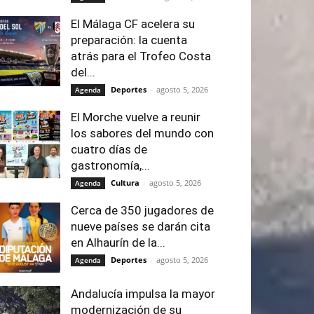
El Málaga CF acelera su
preparación: la cuenta
atrás para el Trofeo Costa
del...
Deportes
-
agosto 5, 2026
Agenda
El Morche vuelve a reunir
los sabores del mundo con
cuatro días de
gastronomía,...
Cultura
-
agosto 5, 2026
Agenda
Cerca de 350 jugadores de
nueve países se darán cita
en Alhaurín de la...
Deportes
-
agosto 5, 2026
Agenda
Andalucía impulsa la mayor
modernización de su