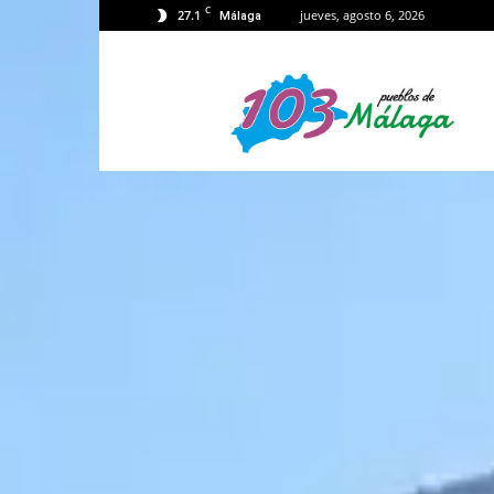
C
27.1
jueves, agosto 6, 2026
Málaga
103
Málaga