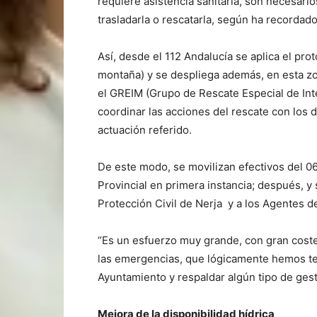
requiere asistencia sanitaria, son necesari
trasladarla o rescatarla, según ha recordad
Así, desde el 112 Andalucía se aplica el pr
montaña) y se despliega además, en esta zo
el GREIM (Grupo de Rescate Especial de Inte
coordinar las acciones del rescate con los 
actuación referido.
De este modo, se movilizan efectivos del 06
Provincial en primera instancia; después, y 
Protección Civil de Nerja y a los Agentes 
“Es un esfuerzo muy grande, con gran coste
las emergencias, que lógicamente hemos ten
Ayuntamiento y respaldar algún tipo de gest
Mejora de la disponibilidad hídrica