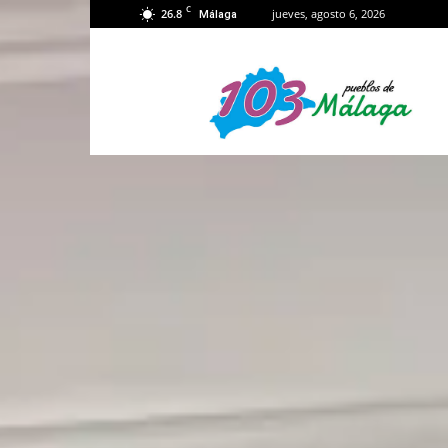
C
26.8
jueves, agosto 6, 2026
Málaga
103
Málaga