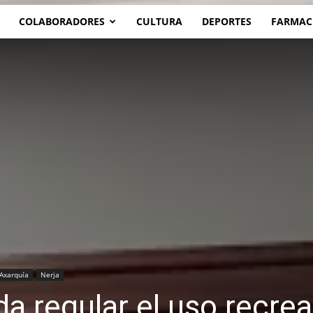
COLABORADORES
CULTURA
DEPORTES
FARMAC
 Axarquía
Nerja
a regular el uso recrea