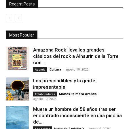
Recent Posts
Most Popular
Amazona Rock lleva los grandes
clásicos del rock a Alhaurín de la Torre
con...
Cultura
-
agosto 10, 2026
Agenda
Los prescindibles y la gente
impresentable
Moises Palmero Aranda
-
Colaboradores
agosto 10, 2026
Muere un hombre de 58 años tras ser
encontrado inconsciente en una piscina
de...
Junta de Andalucía
-
agosto 9, 2026
Accidentes